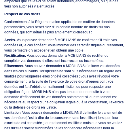
empêcher que celles-ci ne soient déformées, endommagées, ou que des
tiers non autorisés y aient accès.
Respect de vos droits
Conformément à la Réglementation applicable en matière de données
personnelles, vous bénéficiez d’un certain nombre de droits sur vos
données, qui sont détaillés plus amplement ci-dessous :
Accès.
Vous pouvez demander à MOBILIANS de confirmer s’il traite vos
données et, le cas échéant, vous informer des caractéristiques du traitement,
vous permettre d’y accéder et en obtenir une copie.
Rectification.
Vous pouvez demander à MOBILIANS de rectifier ou
compléter vos données si elles sont incorrectes ou incomplètes.
Effacement.
Vous pouvez demander à MOBILIANS d’effacer vos données
dans les cas suivants : lorsqu’elles ne sont plus nécessaires au regard des
finalités pour lesquelles elles ont été collectées ; vous avez révoqué votre
consentement ; à la suite de l’exercice de votre droit d’opposition ; vos
données ont fait l’objet d’un traitement illicite ; ou pour respecter une
obligation légale. MOBILIANS n’est pas tenu de donner suite à votre
demande d'effacement de vos données notamment si leur traitement est
nécessaire au respect d’une obligation légale ou à la constatation, l’exercice
ou la défense de droits en justice.
Limitation.
Vous pouvez demander à MOBILIANS de limiter le traitement de
vos données (c’est-à-dire de les conserver sans les utiliser) lorsque : leur
exactitude est contestée ; leur traitement est illicite mais que vous ne voulez
pas qu’elles soient supprimées ; elles sont encore nécessaires pour la