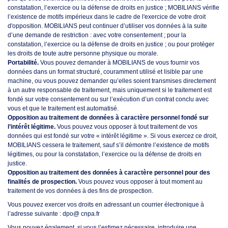
constatation, l’exercice ou la défense de droits en justice ; MOBILIANS vérifie
l’existence de motifs impérieux dans le cadre de l'exercice de votre droit
d'opposition. MOBILIANS peut continuer d’utiliser vos données à la suite
d’une demande de restriction : avec votre consentement ; pour la
constatation, l’exercice ou la défense de droits en justice ; ou pour protéger
les droits de toute autre personne physique ou morale.
Portabilité.
Vous pouvez demander à MOBILIANS de vous fournir vos
données dans un format structuré, couramment utilisé et lisible par une
machine, ou vous pouvez demander qu’elles soient transmises directement
à un autre responsable de traitement, mais uniquement si le traitement est
fondé sur votre consentement ou sur l’exécution d’un contrat conclu avec
vous et que le traitement est automatisé.
Opposition au traitement de données à caractère personnel fondé sur
l’intérêt légitime.
Vous pouvez vous opposer à tout traitement de vos
données qui est fondé sur votre « intérêt légitime ». Si vous exercez ce droit,
MOBILIANS cessera le traitement, sauf s’il démontre l’existence de motifs
légitimes, ou pour la constatation, l’exercice ou la défense de droits en
justice.
Opposition au traitement des données à caractère personnel pour des
finalités de prospection.
Vous pouvez vous opposer à tout moment au
traitement de vos données à des fins de prospection.
Vous pouvez exercer vos droits en adressant un courrier électronique à
l’adresse suivante : dpo@ cnpa.fr
Vous pouvez également, si vous l’estimez nécessaire, introduire une