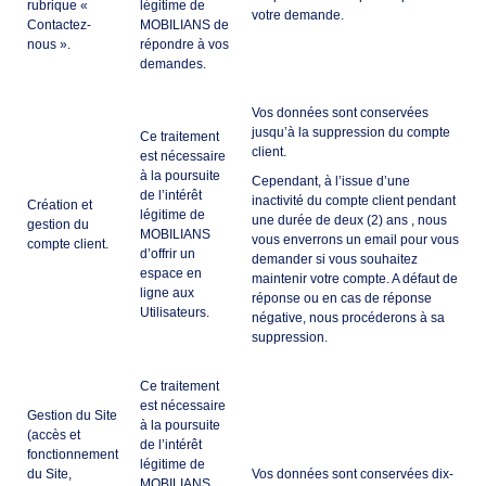
rubrique «
légitime de
votre demande.
Contactez-
MOBILIANS de
nous
».
répondre à vos
demandes.
Vos données sont conservées
jusqu’à la suppression du compte
Ce traitement
client.
est nécessaire
à la poursuite
Cependant, à l’issue d’une
de l’intérêt
inactivité du compte client pendant
Création et
légitime de
une durée de deux (2) ans , nous
gestion du
MOBILIANS
vous enverrons un email pour vous
compte client.
d’offrir un
demander si vous souhaitez
espace en
maintenir votre compte. A défaut de
ligne aux
réponse ou en cas de réponse
Utilisateurs.
négative, nous procéderons à sa
suppression.
Ce traitement
est nécessaire
Gestion du Site
à la poursuite
(accès et
de l’intérêt
fonctionnement
légitime de
du Site,
Vos données sont conservées dix-
MOBILIANS