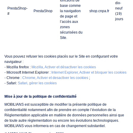
fonctions de
dix-
base comme
PrestaShop-
neuf
PrestaShop
la navigation
shop.cnpa.fr
#
(19)
de page et
jours
l’accès aux
zones
sécurisées du
Site.
Vous pouvez refuser les cookies placés sur le Site en configurant votre
navigateur :
- Mozilla firefox :
Mozilla, Activer et désactiver les cookies
- Microsoft Internet Explorer :
Internet Explorer, Activer et bloquer les cookies
- Chrome :
Chrome, Activer et desactiver les cookies
;
- Safari:
Safari, gérer les cookies
Mise à jour de la politique de confidentialité
MOBILIANS est susceptible de modifier la présente politique de
confidentialité notamment afin de prendre en compte l’évolution de la
Règlementation applicable en matière de données personnelles ainsi que
de toute autre règlementation ou encore les évolutions technologiques.
MOBILIANS vous informera en cas de changement substantiel.