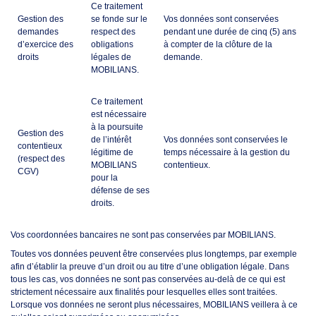
Ce traitement
Gestion des
se fonde sur le
Vos données sont conservées
demandes
respect des
pendant une durée de cinq (5) ans
d’exercice des
obligations
à compter de la clôture de la
droits
légales de
demande.
MOBILIANS.
Ce traitement
est nécessaire
à la poursuite
Gestion des
de l’intérêt
Vos données sont conservées le
contentieux
légitime de
temps nécessaire à la gestion du
(respect des
MOBILIANS
contentieux.
CGV)
pour la
défense de ses
droits.
Vos coordonnées bancaires ne sont pas conservées par MOBILIANS.
Toutes vos données peuvent être conservées plus longtemps, par exemple
afin d’établir la preuve d’un droit ou au titre d’une obligation légale. Dans
tous les cas, vos données ne sont pas conservées au-delà de ce qui est
strictement nécessaire aux finalités pour lesquelles elles sont traitées.
Lorsque vos données ne seront plus nécessaires, MOBILIANS veillera à ce