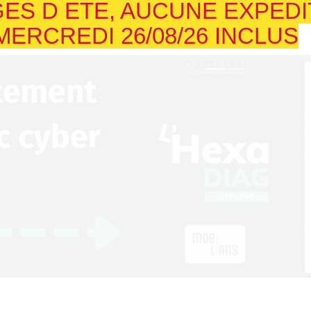
ES D ETE, AUCUNE EXPED
 MERCREDI 26/08/26 INCLUS