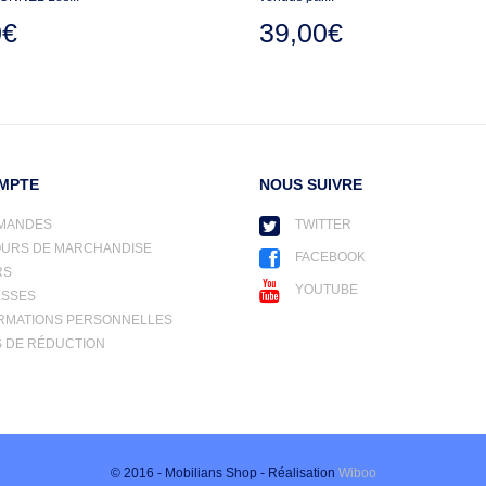
0€
39,00€
MPTE
NOUS SUIVRE
MANDES
TWITTER
OURS DE MARCHANDISE
FACEBOOK
RS
YOUTUBE
ESSES
RMATIONS PERSONNELLES
 DE RÉDUCTION
© 2016 - Mobilians Shop - Réalisation
Wiboo